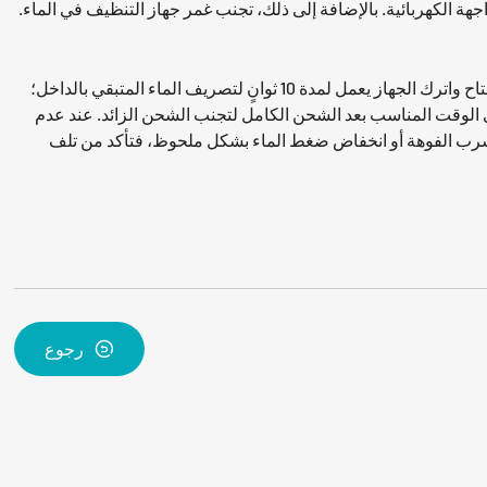
جهة الكهربائية. بالإضافة إلى ذلك، تجنب غمر جهاز التنظيف في الماء.
الصيانة اليومية هي مفتاح الحفاظ على أداء الجهاز. بعد كل استخدام، قم بعملية "شطف بالماء النظيف": بعد فصل مصدر الماء، اضغط على المفتاح واترك الجهاز يعمل لمدة 10 ثوانٍ لتصريف الماء المتبقي بالداخل؛
 الوقت المناسب بعد الشحن الكامل لتجنب الشحن الزائد. عند عدم
نب نفادها. إذا واجهت مشاكل مثل تسرب الفوهة أو انخفاض ضغط الماء بشكل ملحوظ، فتأكد من تلف
رجوع