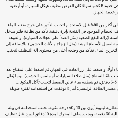
بمرونة. وبالمقارنة مع منظفات الضغط العالي السلكية التقليدية، فهي خالية من قيود مقابس الطاقة، وعادةً ما يتم التحكم في وزن جسم الآلة في حدود 5 كجم. سواءً كان الغرض تنظيف هيكل السيارة، أو أرضية
ر خدمة الجهاز.
يتطلب التحضير قبل الاستخدام فحص الجهاز وتكييفه مع بيئة العمل. تحقق أولاً من حالة الجهاز: تأكد من شحن البطارية بالكامل (يُوصى بشحنها إلى أكثر من 80% قبل الاستخدام لتجنب التأثير على خرج ضغط الماء
 الحطام الموجود في الفتحة بإبرة دقيقة. تأكد من نظافة فلتر مدخل
ائب، اشطفها جيدًا لمنع انسداد مضخة الماء. ثانيًا، اختر الفوهة المناسبة للتنظيف: الفوهة المباشرة بزاوية 0 درجة مناسبة لإزالة البقع الصعبة (مثل الصدأ على عجلات السيارة)، والفوهة
مناسبة لتنظيف المساحات الكبيرة (مثل سطح هيكل السيارة)، والفوهة ذات الزاوية الواسعة بزاوية 40 درجة مناسبة لغسل الأسطح الهشة (مثل الزجاج والأثاث الخشبي). بالإضافة إلى
 لتخزين الماء، فتأكد من وضعه أعلى من مستوى آلة التنظيف لتجنب
 أولًا، واضغط على زر العادم في الجهاز، ثم اضغط على المفتاح بعد
د 20-30 سم من السطح المراد تنظيفه. فالقرب الشديد يُسبب تلفًا للسطح (مثل طلاء السيارات، أو ملمس الخشب)، بينما يُقلل
البعد الشديد من قوة التنظيف. في المناطق الملوثة بالزيت (مثل مواقد المطبخ والأجزاء الميكانيكية)، يمكنك رش منظف محايد أولًا، وتركه لمدة 3-5 دقائق، ثم شطفه بماء عالي الضغط لتجنب تآكل المكونات
ل مصدر الطاقة الرئيسي؛ أما إذا توقفت عن استخدامه لفترة طويلة
عند استخدامه، يجب مراعاة التوافق بين الجهاز والبيئة. تتراوح درجة حرارة التشغيل المثالية لجهاز التنظيف اللاسلكي عالي الضغط الذي يعمل ببطارية ليثيوم أيون بين 10 و40 درجة مئوية. تجنب استخدامه في بيئة
أقل من 0 درجة مئوية لمنع تجمد الصندوق المقاوم للماء أو أنابيب المياه وتشققها. يجب ألا يتجاوز التشغيل المتواصل في بيئة ذات درجة حرارة عالية 30 دقيقة، ويجب إيقاف المحرك لمدة 10 دقائق ليبرد. قبل تنظيف