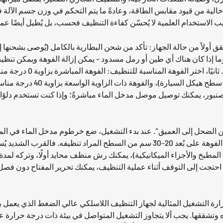
ب الاستخدام العلمية لا يُحسّن كفاءة التنظيف فحسب، بل يُطيل أيضًا عم
ا إذا كان هناك أي طين أو رمل مسدود - يمكن إزالة الفوهة ويمكن تنظيف
الماء. في حال وجود أي شو
ذات المروحة بزاوية 25 درجة 
صنبور، يمكنك توصيل موصل مدخل الماء مباشرةً؛ وإذا كنت تستخدم دلوًا
ن الضحل إلى العميق". عند بدء التشغيل، ضع خرطوم مدخل الماء في الماء
تفريغ الهواء من أنبوب الماء وتدفق الماء من الفوهة. عند التنظيف، أبقِ الفوهة على بُع
ا احتجت إلى التوقف أثناء عملية التنظيف، يمكنك تحرير المفتاح دون فص