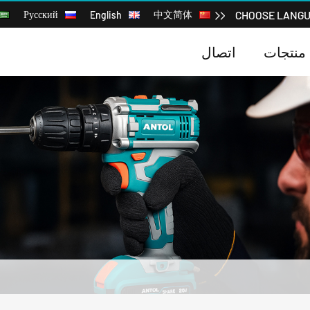
中文简体
CHOOSE LANG
Русский
English
منتجات
اتصال
مجموعة مفاتيح ربط صدمية لاسلكية بدون فرشاة من ليثيوم أيون
آلة صنفرة زاوية لاسلكية تعمل ببطارية ليثيوم أيون