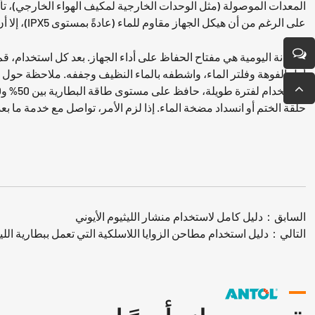
المعدات الموصولة (مثل الوحدات الخارجية لمكيف الهواء الخارجي)، تأكد 
على الرغم من أن هيكل الجهاز مقاوم للماء (عادةً بمستوى IPX5)، إلا أن الغمر لفترات طويلة سيتلف البطارية والمحرك.
أزل الفوهة وفلتر الماء، واشطفه بالماء النظيف وجففه. ملاحظة حول
حلقة الختم أو انسداد مضخة الماء. إذا لزم الأمر، تواصل مع خدمة ما بع
السابق：
دليل كامل لاستخدام منشار الليثيوم الأيوني
التالي：
دليل استخدام مطاحن الزوايا اللاسلكية التي تعمل ببطارية الليث