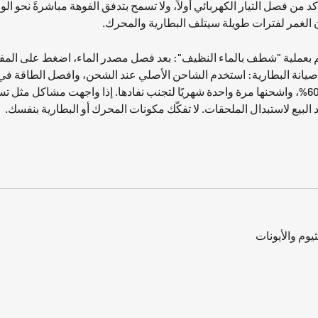
من فصل التيار الكهربائي أولاً، ولا تسمح بتدفق الفوهة مباشرةً نحو الوا
 صيانة البطارية: استخدم الشاحن الأصلي عند الشحن، وافصل الطاقة في
الاستخدام لفترة طويلة، حافظ على مستوى طاقة البطارية بين 50% و60%، واشحنها مرة واحدة شهريًا لتج
د البيع لاستبدال الملحقات. لا تفكّك مكونات المحرك أو البطارية بنفسك.
يوم والأيونات